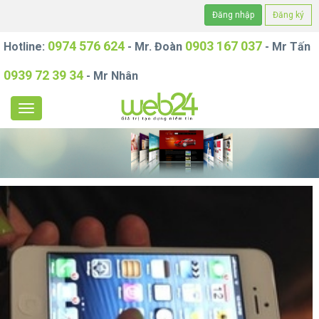
Đăng nhập
Đăng ký
0974 576 624
0903 167 037
Hotline:
- Mr. Đoàn
- Mr Tấn
0939 72 39 34
- Mr Nhân