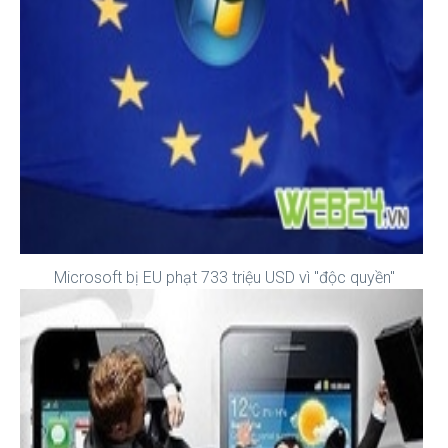
Microsoft bị EU phạt 733 triệu USD vì "độc quyền"