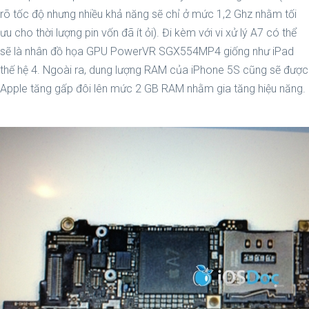
rõ tốc độ nhưng nhiều khả năng sẽ chỉ ở mức 1,2 Ghz nhằm tối
ưu cho thời lượng pin vốn đã ít ỏi). Đi kèm với vi xử lý A7 có thể
sẽ là nhân đồ họa GPU PowerVR SGX554MP4 giống như iPad
thế hệ 4. Ngoài ra, dung lượng RAM của iPhone 5S cũng sẽ được
Apple tăng gấp đôi lên mức 2 GB RAM nhằm gia tăng hiệu năng.