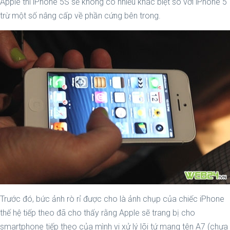
Apple thì iPhone 5S sẽ không có nhiều khác biệt so với iPhone 5
trừ một số nâng cấp về phần cứng bên trong.
Trước đó, bức ảnh rò rỉ được cho là ảnh chụp của chiếc iPhone
thế hệ tiếp theo đã cho thấy rằng Apple sẽ trang bị cho
smartphone tiếp theo của mình vi xử lý lõi tứ mang tên A7 (chưa