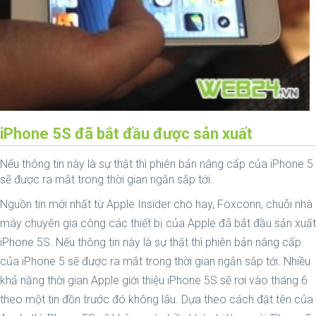
iPhone 5S đã bắt đầu được sản xuất
Nếu thông tin này là sự thật thì phiên bản nâng cấp của iPhone 5
sẽ được ra mắt trong thời gian ngắn sắp tới.
Nguồn tin mới nhất từ Apple Insider cho hay, Foxconn, chuỗi nhà
máy chuyên gia công các thiết bị của Apple đã bắt đầu sản xuất
iPhone 5S. Nếu thông tin này là sự thật thì phiên bản nâng cấp
của iPhone 5 sẽ được ra mắt trong thời gian ngắn sắp tới. Nhiều
khả năng thời gian Apple giới thiệu iPhone 5S sẽ rơi vào tháng 6
theo một tin đồn trước đó không lâu. Dựa theo cách đặt tên của