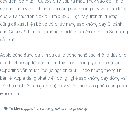
dây trên "bom tấn" Galaxy S IV sắp ra mắt. Thay vào đó, hãng
sẽ cân nhắc việc tích hợp tính năng sạc không dây vào nắp lưng
của S IV như trên Nokia Lumia 820. Hiện nay, trên thị trường
cũng đã xuất hiện bộ vỏ có chức năng sạc không dây Qi dành
cho Galaxy S III nhưng không phải là phụ kiện do chính Samsung
sản xuất.
Apple cũng đang dự tính sử dụng công nghệ sạc không dây cho
các thiết bị sắp tới của mình. Tuy nhiên, công ty có trụ sở tại
Cupertino vẫn muốn “tự lực nghiên cứu”. Theo những thông tin
bên lề, Apple đang phát triển công nghệ sạc không dây đóng vai
trò như một tiện ích (add-on) thay vì tích hợp vào phần cứng của
iPhone mới.
Từ khóa:
apple
,
htc
,
samsung
,
nokia
,
smartphone
,
lg