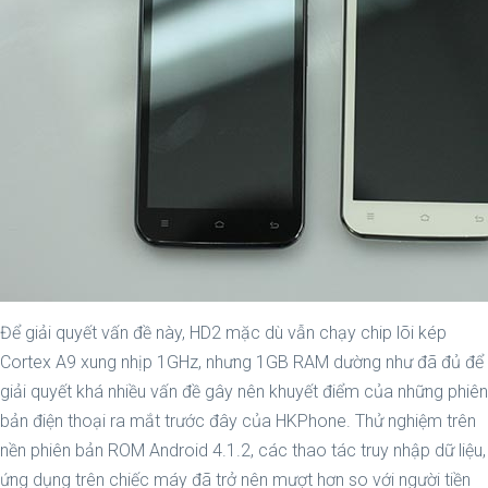
Để giải quyết vấn đề này, HD2 mặc dù vẫn chạy chip lõi kép
Cortex A9 xung nhịp 1GHz, nhưng 1GB RAM dường như đã đủ để
giải quyết khá nhiều vấn đề gây nên khuyết điểm của những phiên
bản điện thoại ra mắt trước đây của HKPhone. Thử nghiệm trên
nền phiên bản ROM Android 4.1.2, các thao tác truy nhập dữ liệu,
ứng dụng trên chiếc máy đã trở nên mượt hơn so với người tiền