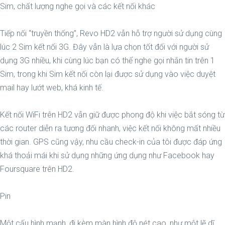
Sim, chất lượng nghe gọi và các kết nối khác
Tiếp nối “truyền thống”, Revo HD2 vẫn hỗ trợ người sử dụng cùng
lúc 2 Sim kết nối 3G. Đây vẫn là lựa chọn tốt đối với người sử
dụng 3G nhiều, khi cùng lúc bạn có thể nghe gọi nhắn tin trên 1
Sim, trong khi Sim kết nối còn lại được sử dụng vào việc duyệt
mail hay lướt web, khá kinh tế.
Kết nối WiFi trên HD2 vẫn giữ được phong độ khi việc bắt sóng từ
các router diễn ra tương đối nhanh, việc kết nối không mất nhiều
thời gian. GPS cũng vậy, nhu cầu check-in của tôi được đáp ứng
khá thoải mái khi sử dụng những ứng dụng như Facebook hay
Foursquare trên HD2.
Pin
Một cấu hình mạnh, đi kèm màn hình độ nét cao, như một lẽ dĩ