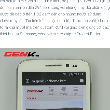
lên đến tầm HD. Với màn hình 5 inch, độ phân giải 1280x720 (mật
độ điểm ảnh lên đến 294 ppi), cộng với những thay đổi phần cứng
được đề cập ở trên, HD2 đem đến cho những người sử dụng
chiếc máy lần đầu tiên trải nghiệm khá tốt. Thao tác vuốt, chạm
tỏ ra khá mượt mà trên custom ROM với giao diện giống với các
thiết bị của Samsung, cộng với sự trợ giúp từ Project Butter.