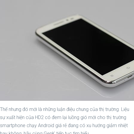
Thế nhưng đó mới là những luận điệu chung của thị trường. Liệu
sự xuất hiện của HD2 có đem lại luồng gió mới cho thị trường
smartphone chạy Android giá rẻ đang có xu hướng giảm nhiệt
hay không, hãy cùng GenK tiếp tục tìm hiểu.