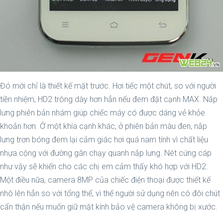
Đó mới chỉ là thiết kế mặt trước. Hơi tiếc một chút, so với người
tiền nhiệm, HD2 trông dày hơn hẳn nếu đem đặt cạnh MAX. Nắp
lưng phiên bản nhám giúp chiếc máy có được dáng vẻ khỏe
khoắn hơn. Ở một khía cạnh khác, ở phiên bản màu đen, nắp
lưng trơn bóng đem lại cảm giác hơi quá nam tính vì chất liệu
nhựa cộng với đường gân chạy quanh nắp lưng. Nét cứng cáp
như vậy sẽ khiến cho các chị em cảm thấy khó hợp với HD2.
Một điều nữa, camera 8MP của chiếc điện thoại được thiết kế
nhô lên hẳn so với tổng thể, vì thế người sử dụng nên có đôi chút
cẩn thận nếu muốn giữ mặt kính bảo vệ camera không bị xước.