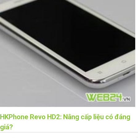
HKPhone Revo HD2: Nâng cấp liệu có đáng
giá?