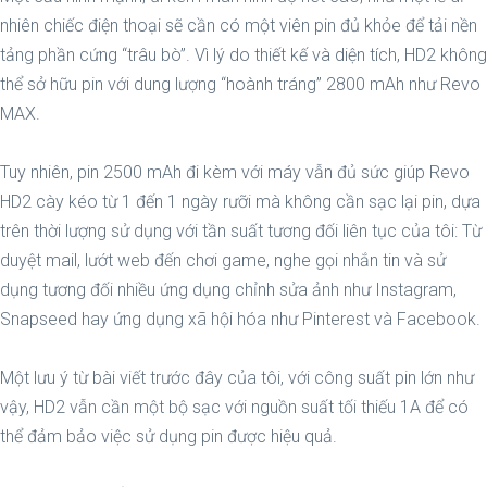
nhiên chiếc điện thoại sẽ cần có một viên pin đủ khỏe để tải nền
tảng phần cứng “trâu bò”. Vì lý do thiết kế và diện tích, HD2 không
thể sở hữu pin với dung lượng “hoành tráng” 2800 mAh như Revo
MAX.
Tuy nhiên, pin 2500 mAh đi kèm với máy vẫn đủ sức giúp Revo
HD2 cày kéo từ 1 đến 1 ngày rưỡi mà không cần sạc lại pin, dựa
trên thời lượng sử dụng với tần suất tương đối liên tục của tôi: Từ
duyệt mail, lướt web đến chơi game, nghe gọi nhắn tin và sử
dụng tương đối nhiều ứng dụng chỉnh sửa ảnh như Instagram,
Snapseed hay ứng dụng xã hội hóa như Pinterest và Facebook.
Một lưu ý từ bài viết trước đây của tôi, với công suất pin lớn như
vậy, HD2 vẫn cần một bộ sạc với nguồn suất tối thiếu 1A để có
thể đảm bảo việc sử dụng pin được hiệu quả.