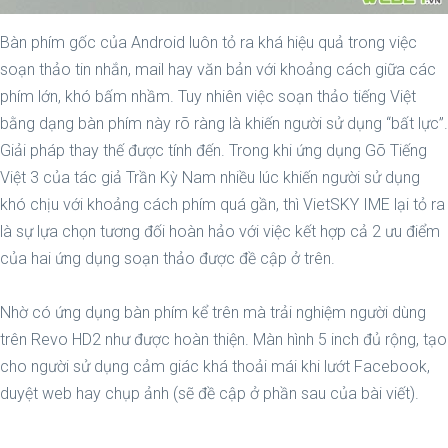
Bàn phím gốc của Android luôn tỏ ra khá hiệu quả trong việc
soạn thảo tin nhắn, mail hay văn bản với khoảng cách giữa các
phím lớn, khó bấm nhầm. Tuy nhiên việc soạn thảo tiếng Việt
bằng dạng bàn phím này rõ ràng là khiến người sử dụng “bất lực”.
Giải pháp thay thế được tính đến. Trong khi ứng dụng Gõ Tiếng
Việt 3 của tác giả Trần Kỳ Nam nhiều lúc khiến người sử dụng
khó chịu với khoảng cách phím quá gần, thì VietSKY IME lại tỏ ra
là sự lựa chọn tương đối hoàn hảo với việc kết hợp cả 2 ưu điểm
của hai ứng dụng soạn thảo được đề cập ở trên.
Nhờ có ứng dụng bàn phím kể trên mà trải nghiệm người dùng
trên Revo HD2 như được hoàn thiện. Màn hình 5 inch đủ rộng, tạo
cho người sử dụng cảm giác khá thoải mái khi lướt Facebook,
duyệt web hay chụp ảnh (sẽ đề cập ở phần sau của bài viết).