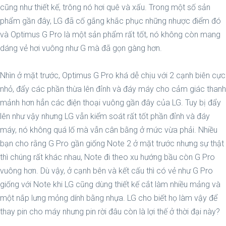
cũng như thiết kế, trông nó hơi quê và xấu. Trong một số sản
phẩm gần đây, LG đã cố gắng khắc phục những nhược điểm đó
và Optimus G Pro là một sản phẩm rất tốt, nó không còn mang
dáng vẻ hơi vuông như G mà đã gọn gàng hơn.
Nhìn ở mặt trước, Optimus G Pro khá dễ chịu với 2 cạnh biên cực
nhỏ, đẩy các phần thừa lên đỉnh và đáy máy cho cảm giác thanh
mảnh hơn hẳn các điện thoại vuông gần đây của LG. Tuy bị đẩy
lên như vậy nhưng LG vẫn kiểm soát rất tốt phần đỉnh và đáy
máy, nó không quá lố mà vẫn cân bằng ở mức vừa phải. Nhiều
bạn cho rằng G Pro gần giống Note 2 ở mặt trước nhưng sự thật
thì chúng rất khác nhau, Note đi theo xu hướng bầu còn G Pro
vuông hơn. Dù vậy, ở cạnh bên và kết cấu thì có vẻ như G Pro
giống với Note khi LG cũng dùng thiết kế cắt làm nhiều mảng và
một nắp lưng mỏng dính bằng nhựa. LG cho biết họ làm vậy để
thay pin cho máy nhưng pin rời đâu còn là lợi thế ở thời đại này?