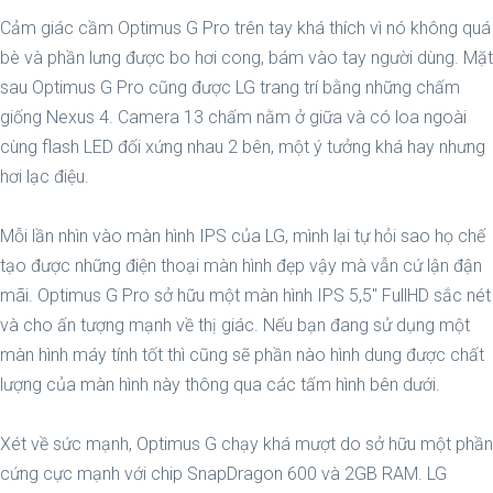
Cảm giác cầm Optimus G Pro trên tay khá thích vì nó không quá
bè và phần lưng được bo hơi cong, bám vào tay người dùng. Mặt
sau Optimus G Pro cũng được LG trang trí bằng những chấm
giống Nexus 4. Camera 13 chấm nằm ở giữa và có loa ngoài
cùng flash LED đối xứng nhau 2 bên, một ý tưởng khá hay nhưng
hơi lạc điệu.
Mỗi lần nhìn vào màn hình IPS của LG, mình lại tự hỏi sao họ chế
tạo được những điện thoại màn hình đẹp vậy mà vẫn cứ lận đận
mãi. Optimus G Pro sở hữu một màn hình IPS 5,5" FullHD sắc nét
và cho ấn tượng mạnh về thị giác. Nếu bạn đang sử dụng một
màn hình máy tính tốt thì cũng sẽ phần nào hình dung được chất
lượng của màn hình này thông qua các tấm hình bên dưới.
Xét về sức mạnh, Optimus G chạy khá mượt do sở hữu một phần
cứng cực mạnh với chip SnapDragon 600 và 2GB RAM. LG