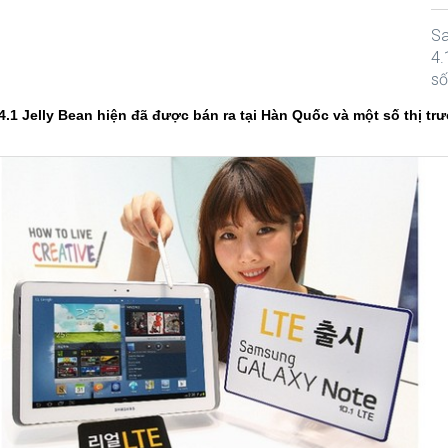
Sa
4.
số
.1 Jelly Bean hiện đã được bán ra tại Hàn Quốc và một số thị trư