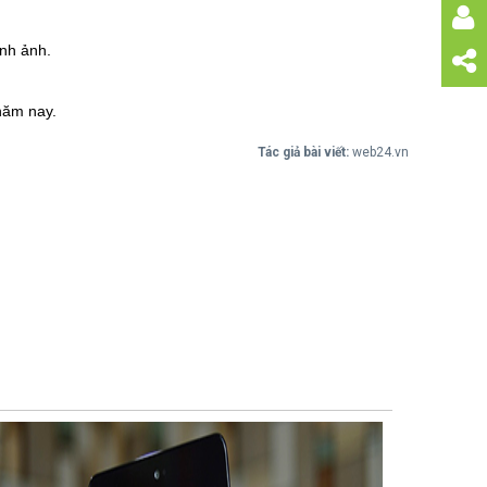
ình ảnh.
năm nay.
Tác giả bài viết:
web24.vn