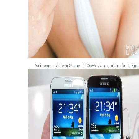
Nổ con mắt với Sony LT26W và người mẫu bikini