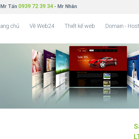
0939 72 39 34
 Mr Tấn
- Mr Nhân
rang chủ
Về Web24
Thiết kế web
Domain - Host
S
L