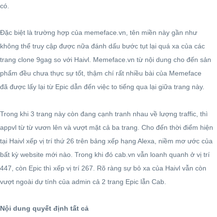
có.
Đặc biệt là trường hợp của memeface.vn, tên miền này gần như
không thể truy cập được nữa đánh dấu bước tụt lại quá xa của các
trang clone 9gag so với Haivl. Memeface.vn từ nội dung cho đến sản
phẩm đều chưa thực sự tốt, thậm chí rất nhiều bài của Memeface
đã được lấy lại từ Epic dẫn đến việc to tiếng qua lại giữa trang này.
Trong khi 3 trang này còn đang cạnh tranh nhau về lượng traffic, thì
appvl từ từ vươn lên và vượt mặt cả ba trang. Cho đến thời điểm hiện
tại Haivl xếp vị trí thứ 26 trên bảng xếp hạng Alexa, niềm mơ ước của
bất kỳ website mới nào. Trong khi đó cab.vn vẫn loanh quanh ở vị trí
447, còn Epic thì xếp vị trí 267. Rõ ràng sự bỏ xa của Haivl vẫn còn
vượt ngoài dự tính của admin cả 2 trang Epic lẫn Cab.
Nội dung quyết định tất cả