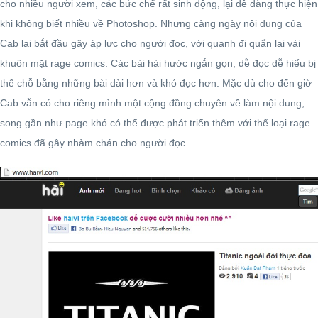
cho nhiều người xem, các bức chế rất sinh động, lại dễ dàng thực hiện
khi không biết nhiều về Photoshop. Nhưng càng ngày nội dung của
Cab lại bắt đầu gây áp lực cho người đọc, với quanh đi quẩn lại vài
khuôn mặt rage comics. Các bài hài hước ngắn gọn, dễ đọc dễ hiểu bị
thế chỗ bằng những bài dài hơn và khó đọc hơn. Mặc dù cho đến giờ
Cab vẫn có cho riêng mình một cộng đồng chuyên về làm nội dung,
song gần như page khó có thể được phát triển thêm với thể loại rage
comics đã gây nhàm chán cho người đọc.