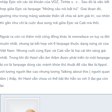
nhập Epic với các tài khoản của VOZ, Tinhte v...v... Sau đó là việc kết
hợp giữa Epic và fanpage "Những câu nói bất hủ". Giai đoạn đó,
giường như trong mảng website thiên về chia sẻ ảnh giải trí, vui nhộn
thì gần như chỉ là cuộc đua song mã giữa Epic và Cab mà thôi.
Ngoài ra còn có thêm một cộng đồng khác là memeface.vn tuy ra đời
muộn nhất, nhưng lại kết hợp với 8 fanpage thuộc dạng sừng sỏ của
Việt Nam. Nhưng cuối cùng Epic và Cab vẫn là hai cái tên sáng giá
nhất. Trong khi đó Haivl vẫn âm thầm được phát triển từ một fanpage
bị coi là fanpage dùng các mánh khóe thủ thuật để câu like là Appvl,
với lượng người like cao nhưng lượng Talking about this ( người quan
tâm ) thấp, thì Haivl vẫn chưa có thể bật lên hẳn so với 3 đại gia còn
lại.