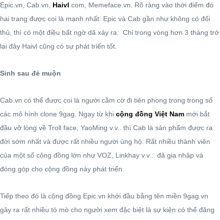
Epic.vn, Cab.vn,
Haivl
.com, Memeface.vn. Rõ ràng vào thời điểm đó
hai trang được coi là mạnh nhất: Epic và Cab gần như không có đối
thủ, thì có một điều bất ngờ dã xảy ra: Chỉ trong vòng hơn 3 tháng trở
lại đây Haivl cũng có sự phát triển tốt.
Sinh sau đẻ muộn
Cab.vn có thể được coi là người cầm cờ đi tiên phong trong trong số
các mô hình clone 9gag. Ngay từ khi
cộng đồng Việt Nam
mới bắt
đầu vỡ lòng về Troll face, YaoMing v.v.. thì Cab là sản phẩm được ra
đời sớm nhất và được rất nhiều người ủng hộ. Rất nhiều thành viên
của một số cộng đồng lớn như VOZ, Linkhay v.v... đã gia nhập và
đóng góp cho cộng đồng này phát triển.
Tiếp theo đó là cộng đồng Epic.vn khởi đầu bằng tên miền 9gag.vn
gây ra rất nhiều tò mò cho người xem đặc biệt là sự kiện có thể đăng