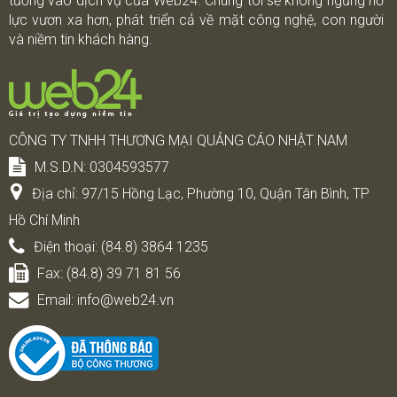
tưởng vào dịch vụ của Web24. Chúng tôi sẽ không ngừng nổ
lực vươn xa hơn, phát triển cả về mặt công nghệ, con người
và niềm tin khách hàng.
CÔNG TY TNHH THƯƠNG MẠI QUẢNG CÁO NHẬT NAM
M.S.D.N: 0304593577
Địa chỉ:
97/15 Hồng Lạc, Phường 10, Quận Tân Bình, TP
Hồ Chí Minh
Điện thoại:
(84.8) 3864 1235
Fax:
(84.8) 39 71 81 56
Email:
info@web24.vn