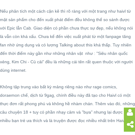
Nếu phân tích một cách cặn kẽ thì rõ ràng với một trang như haivl từ
mặt sản phẩm cho đến xuất phát điểm đều không thể so sánh được
với Epic lẫn Cab. Giao diện có phần chưa thực sự đẹp, nếu không nói
là vẫn còn khá xấu. Chưa kể đến việc xuất phát từ một fanpage tăng
fan nhờ ứng dụng và có lượng Talking about this khá thấp. Tuy nhiên
đến thời điểm này gần như những nhân vật như : "Siêu nhân quốc
xẻng, Kim Chi - Củ cải" đều là những cái tên rất quen thuộc với người
dùng internet.
Không tập trung vào bất kỳ mảng riêng nào như rage comics,
doraemon chế, dịch từ 9gag, chính điều này đã tạo cho Haivl có một
thực đơn rất phong phú và không hề nhàm chán. Thêm vào đó, những
câu chuyện 18 + tuy có phần nhạy cảm và "bựa" nhưng lại được rất
nhiều bạn trẻ ưa thích và là truyện được đọc nhiều nhất trên Haivl.