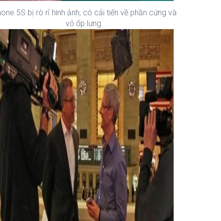
hone 5S bị rò rỉ hình ảnh, có cải tiến về phần cứng và
vỏ ốp lưng