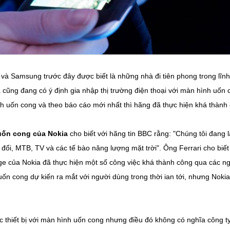
à Samsung trước đây được biết là những nhà đi tiên phong trong lĩnh
a cũng đang có ý định gia nhập thị trường điện thoại với màn hình uốn
 uốn cong và theo báo cáo mới nhất thì hãng đã thực hiện khá thành
uốn cong
của
Nokia
cho biết với hãng tin BBC rằng: "Chúng tôi đang 
yển đổi, MTB, TV và các tế bào năng lượng mặt trời". Ông Ferrari cho b
e của Nokia đã thực hiện một số công việc khá thành công qua các n
uốn cong dự kiến ra mắt với người dùng trong thời ian tới, nhưng Nok
c thiết bị với màn hình uốn cong nhưng điều đó không có nghĩa công 