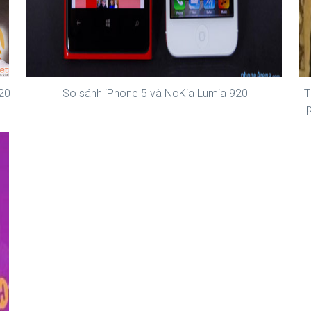
20
So sánh iPhone 5 và NoKia Lumia 920
T
p