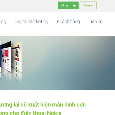
Đăng nhập
Đăng ký
ing
Digital Marketing
Khách hàng
Liên hệ
ương lai sẽ xuất hiện màn hình uốn
ong cho điện thoại Nokia