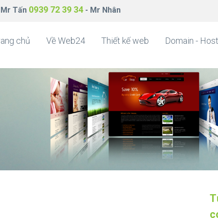
0939 72 39 34
 Mr Tấn
- Mr Nhân
rang chủ
Về Web24
Thiết kế web
Domain - Host
T
c