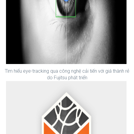
Tìm hiểu eye-tracking qua công nghệ cải tiến với giá thành rẻ
do Fujitsu phát triển