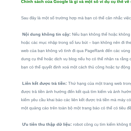
Chính sách của Google là gì và một số ví dụ cụ thể v
Sau đây là một số trường hợp mà bạn có thể cân nhắc việc
Nội dung không tin cậy:
Nếu bạn không thể hoặc không m
hoặc các mục nhập trong sổ lưu bút – bạn không nên đi th
web của bạn không vô tình đi qua PageRank đến các vùng 
dung cụ thể hoặc dịch vụ blog nếu họ có thể nhận ra rằng c
bạn có thể quyết định xoá một cách thủ công hoặc tự động t
Liên kết được trả tiền:
Thứ hạng của một trang web trong
được trả tiền ảnh hưởng đến kết quả tìm kiếm và ảnh hưởng
kiếm yêu cầu khai báo các liên kết được trả tiền mà máy có
một quảng cáo trên toàn bộ một trang báo có thể có tiêu đề
Ưu tiên thu thập dữ liệu:
robot công cụ tìm kiếm không t