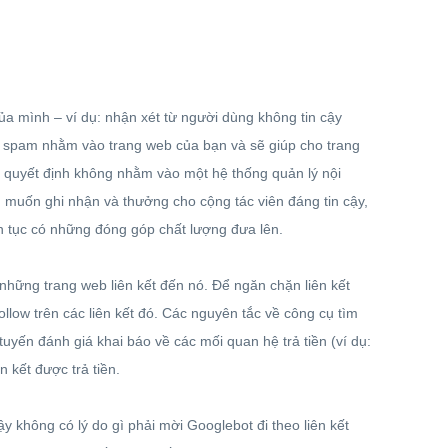
a mình – ví dụ: nhận xét từ người dùng không tin cậy
ửi spam nhằm vào trang web của bạn và sẽ giúp cho trang
 quyết định không nhằm vào một hệ thống quản lý nội
n muốn ghi nhận và thưởng cho cộng tác viên đáng tin cậy,
ên tục có những đóng góp chất lượng đưa lên.
hững trang web liên kết đến nó. Để ngăn chặn liên kết
llow trên các liên kết đó. Các nguyên tắc về công cụ tìm
uyến đánh giá khai báo về các mối quan hệ trả tiền (ví dụ:
 kết được trả tiền.
y không có lý do gì phải mời Googlebot đi theo liên kết