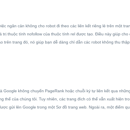
việc ngăn cản không cho robot đi theo các liên kết riêng lẻ trên một tra
iá trị thuộc tính nofollow của thuộc tính rel được tạo. Điều này giúp cho
ào trên trang đó, nó giúp bạn dễ dàng chỉ dẫn các robot không thu thập d
 là Google không chuyển PageRank hoặc chuỗi ký tự liên kết qua những 
tổng thể của chúng tôi. Tuy nhiên, các trang đích có thể vẫn xuất hiện t
c gửi lên Google trong một Sơ đồ trang web. Ngoài ra, một điểm quan