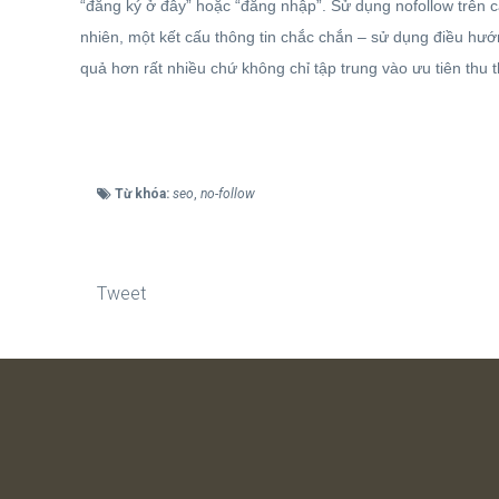
“đăng ký ở đây” hoặc “đăng nhập”. Sử dụng nofollow trên c
nhiên, một kết cấu thông tin chắc chắn – sử dụng điều hướ
quả hơn rất nhiều chứ không chỉ tập trung vào ưu tiên thu t
Từ khóa:
seo
,
no-follow
Tweet