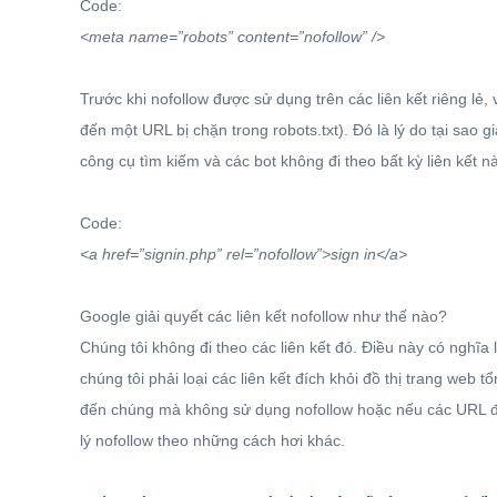
Code:
<meta name=”robots” content=”nofollow” />
Trước khi nofollow được sử dụng trên các liên kết riêng lẻ, 
đến một URL bị chặn trong robots.txt). Đó là lý do tại sao g
công cụ tìm kiếm và các bot không đi theo bất kỳ liên kết n
Code:
<a href=”signin.php” rel=”nofollow”>sign in</a>
Google giải quyết các liên kết nofollow như thế nào?
Chúng tôi không đi theo các liên kết đó. Điều này có nghĩa
chúng tôi phải loại các liên kết đích khỏi đồ thị trang web 
đến chúng mà không sử dụng nofollow hoặc nếu các URL đượ
lý nofollow theo những cách hơi khác.