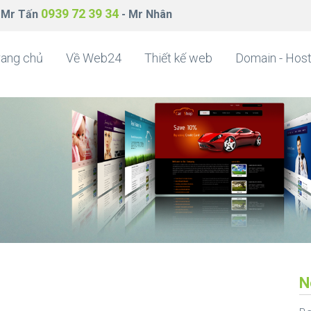
0939 72 39 34
 Mr Tấn
- Mr Nhân
rang chủ
Về Web24
Thiết kế web
Domain - Host
N