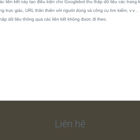
ác liên kết này tạo điều kiện cho Googlebot thu thập dữ liệu các tran
ng trực giác, URL thân thiện với người dùng và công cụ tìm kiếm, v.v…
hập dữ liệu thông qua các liên kết không được đi theo.
Liên hệ