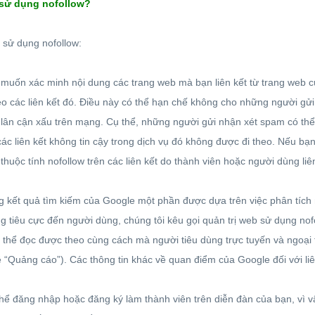
ề sử dụng nofollow?
 sử dụng nofollow:
uốn xác minh nội dung các trang web mà bạn liên kết từ trang web củ
eo các liên kết đó. Điều này có thể hạn chế không cho những người g
lân cận xấu trên mạng. Cụ thể, những người gửi nhận xét spam có thể
ác liên kết không tin cậy trong dịch vụ đó không được đi theo. Nếu bạ
huộc tính nofollow trên các liên kết do thành viên hoặc người dùng li
 kết quả tìm kiếm của Google một phần được dựa trên việc phân tích n
 tiêu cực đến người dùng, chúng tôi kêu gọi quản trị web sử dụng nofo
 thể đọc được theo cùng cách mà người tiêu dùng trực tuyến và ngoại t
 “Quảng cáo”). Các thông tin khác về quan điểm của Google đối với liên
hể đăng nhập hoặc đăng ký làm thành viên trên diễn đàn của bạn, vì vậ