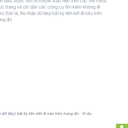
n đầu, thuộc tính nofollow xuất hiện trên các thẻ meta
c trang và chỉ dẫn các công cụ tìm kiếm không đi
eo (tức là, thu thập dữ liệu) bất kỳ liên kết đi nào trên
ang đó
ữ liệu) bất kỳ liên kết đi nào trên trang đó . Ví dụ: