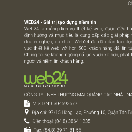
Ch
WEB24 - Giá trị tạo dựng niềm tin
Web24 là mảng dịch vụ thiết kế web, được điều h
định hướng và mục tiêu là cung cấp các giải pháp 
doanh nghiệp, cá nhân. Web24 đã dần dần tạo dựn
vực thiết kế web với hơn 500 khách hàng đã tin 
Chúng tôi sẽ không ngừng nổ lực vươn xa hơn, phát 
người và niềm tin khách hàng.
CÔNG TY TNHH THƯƠNG MẠI QUẢNG CÁO NHẬT N
M.S.D.N: 0304593577
Địa chỉ:
97/15 Hồng Lạc, Phường 10, Quận Tân Bì
Điện thoại:
(84.8) 3864 1235
Fax:
(84.8) 39 71 81 56