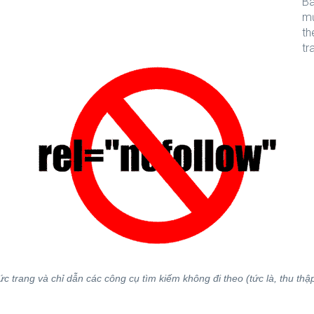
Ba
mứ
th
tr
 trang và chỉ dẫn các công cụ tìm kiếm không đi theo (tức là, thu thập d