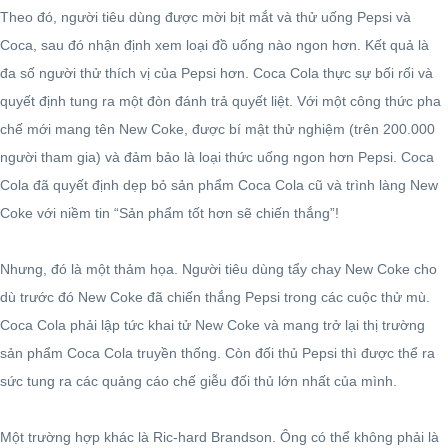
Theo đó, người tiêu dùng được mời bịt mắt và thử uống Pepsi và
Coca, sau đó nhận định xem loại đồ uống nào ngon hơn. Kết quả là
đa số người thử thích vị của Pepsi hơn. Coca Cola thực sự bối rối và
quyết định tung ra một đòn đánh trả quyết liệt. Với một công thức pha
chế mới mang tên New Coke, được bí mật thử nghiệm (trên 200.000
người tham gia) và đảm bảo là loại thức uống ngon hơn Pepsi. Coca
Cola đã quyết định dẹp bỏ sản phẩm Coca Cola cũ và trình làng New
Coke với niềm tin “Sản phẩm tốt hơn sẽ chiến thắng”!
Nhưng, đó là một thảm họa. Người tiêu dùng tẩy chay New Coke cho
dù trước đó New Coke đã chiến thắng Pepsi trong các cuộc thử mù.
Coca Cola phải lập tức khai tử New Coke và mang trở lại thị trường
sản phẩm Coca Cola truyền thống. Còn đối thủ Pepsi thì được thể ra
sức tung ra các quảng cáo chế giễu đối thủ lớn nhất của mình.
Một trường hợp khác là Ric-hard Brandson. Ông có thể không phải là